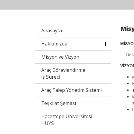
Misy
Anasayfa
Hakkımızda
MİSYO
Ünivers
Misyon ve Vizyon
VİZYO
Araç Görevlendirme
İş Süreci
Araç Talep Yönetim Sistemi
M
Teşkilat Şeması
s
Hacettepe Üniversitesi
HUYS