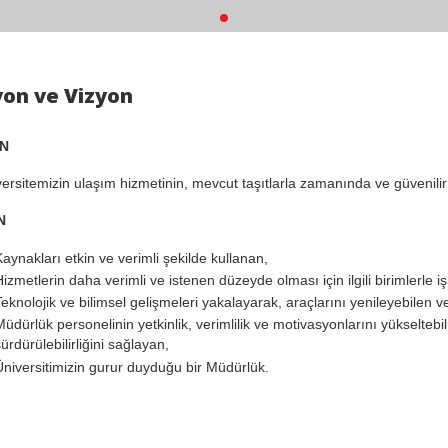
on ve Vizyon
N
itemizin ulaşım hizmetinin, mevcut taşıtlarla zamanında ve güvenilir b
N
Kaynakları etkin ve verimli şekilde kullanan,
Hizmetlerin daha verimli ve istenen düzeyde olması için ilgili birimlerle 
Teknolojik ve bilimsel gelişmeleri yakalayarak, araçlarını yenileyebilen v
üdürlük personelinin yetkinlik, verimlilik ve motivasyonlarını yükseltebil
ürdürülebilirliğini sağlayan,
Üniversitimizin gurur duyduğu bir Müdürlük.